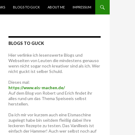
NKS
BLOGS TO GUCK
ABOUT ME
IMPRESSUM
BLOGS TO GUCK
Hier verlinke ich lesenswerte Blogs und
Webseiten von Leuten die mindestens genauso
wenn nicht sogar noch kreativer sind als ich. Wer
nicht guckt ist selber Schuld.
Dieses mal:
https://www.eis-machen.de/
Auf dem Blog von Robert und Erich findet ihr
alles rund um das Thema Speiseeis selbst
herstellen.
Da ich mir vor kurzem auch eine Eismaschine
zugelegt habe bin seitdem fleißig dabei Ihre
leckeren Rezepte zu testen. Das Vanilleeis ist
einfach der Hammer! Auch wer selbst noch auf