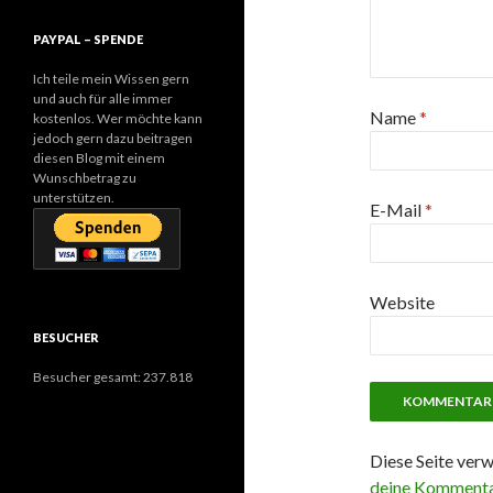
PAYPAL – SPENDE
Ich teile mein Wissen gern
und auch für alle immer
Name
*
kostenlos. Wer möchte kann
jedoch gern dazu beitragen
diesen Blog mit einem
Wunschbetrag zu
unterstützen.
E-Mail
*
Website
BESUCHER
Besucher gesamt:
237.818
Diese Seite ver
deine Kommenta