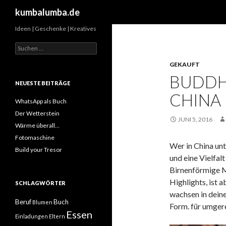
Suchen
kumbalumba.de
Ideen | Geschenke | Kreatives
Suche
nach:
GEKAUFT
BUDDH
NEUESTE BEITRÄGE
CHINA
WhatsApp als Buch
Der Wetterstein
JUNI 5, 2016
Wärme überall…
Fotomaschine
Wer in China unt
Build your Tresor
und eine Vielfal
Birnenförmige 
Highlights, ist 
SCHLAGWÖRTER
wachsen in dein
Beruf
Buch
Blumen
Form. für umgere
Essen
Einladungen
Eltern