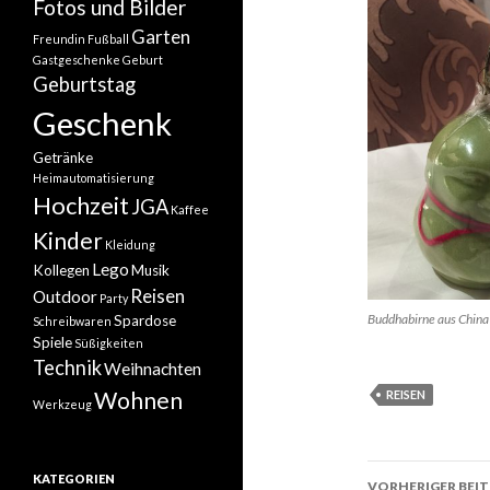
Fotos und Bilder
Garten
Freundin
Fußball
Gastgeschenke
Geburt
Geburtstag
Geschenk
Getränke
Heimautomatisierung
Hochzeit
JGA
Kaffee
Kinder
Kleidung
Lego
Kollegen
Musik
Reisen
Outdoor
Party
Buddhabirne aus China
Spardose
Schreibwaren
Spiele
Süßigkeiten
Technik
Weihnachten
Wohnen
REISEN
Werkzeug
Beitrags-
KATEGORIEN
VORHERIGER BEI