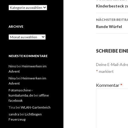
Navigati
Kinderbesteck z
Kategorien
NÄCHSTER BEITR
Runde Würfel
ARCHIVE
Archive
SCHREIBE EI
NEUESTE KOMMENTARE
Deine E-Mail-Adre
Nino
bei
Heimwerken im
*
markiert
Advent
Nina
bei
Heimwerken im
Advent
Kommentar
*
Fotomaschine ›
kumbalumba.de
bei
offline
facebook
Tina
bei
WLAN-Gartenteich
sandra
bei
Lichtbogen
Feuerzeug