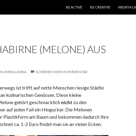
ZUM INHALT SPRINGEN
BE ACTIVE
BE CREATIVE
KREATIV-LI
ABIRNE (MELONE) AUS
KUMBALUMBA
SCHREIBE EINEN KOMMENTAR
erwegs ist trifft auf nette Menschen riesige Städte
t an kulinarischen Genüssen. Diese kleine
Melone gehört geschmacklich
nicht
zu den
aber auf jeden Fall ein Hingucker. Die Melonen
er Plastikform am Baum und bekommen dadurch Ihre
chnet ca. 1-2 Euro findet man sie an vielen Ecken.