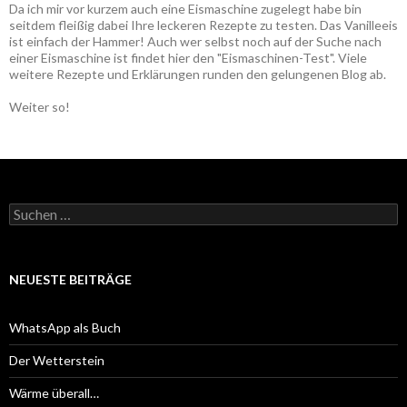
Da ich mir vor kurzem auch eine Eismaschine zugelegt habe bin
seitdem fleißig dabei Ihre leckeren Rezepte zu testen. Das Vanilleeis
ist einfach der Hammer! Auch wer selbst noch auf der Suche nach
einer Eismaschine ist findet hier den "Eismaschinen-Test". Viele
weitere Rezepte und Erklärungen runden den gelungenen Blog ab.
Weiter so!
Suche
nach:
NEUESTE BEITRÄGE
WhatsApp als Buch
Der Wetterstein
Wärme überall…