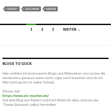
GEBURT
GESCHENK
KINDER
Beitragsnavigation
1
2
3
WEITER →
BLOGS TO GUCK
Hier verlinke ich lesenswerte Blogs und Webseiten von Leuten die
mindestens genauso wenn nicht sogar noch kreativer sind als ich.
Wer nicht guckt ist selber Schuld.
Dieses mal:
https://www.eis-machen.de/
Auf dem Blog von Robert und Erich findet ihr alles rund um das
Thema Speiseeis selbst herstellen.