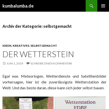
Suchen
kumbalumba.de
ZUM
PRIMÄR
INHALT
MENÜ
SPRINGEN
Archiv der Kategorie: selbstgemacht
IDEEN
,
KREATIVES
,
SELBSTGEMACHT
DER WETTERSTEIN
JUNI 1, 2019
SCHREIBE EINEN KOMMENTAR
Egal was Meteorlogen, Wetterdienste und Satellitenbilder
vorhersagen, hier ist die zuverlässigste Wetterstation der
Welt. Und das beste daran, diese kann sich jeder selbst bauen.