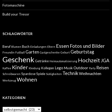
Fotomaschine
Build your Tresor
SCHLAGWÖRTER
Essen
Fotos und Bilder
Beruf
Buch
Blumen
Einladungen
Eltern
Geburtstag
Garten
Freundin
Fußball
Gastgeschenke
Geburt
Geschenk
Hochzeit
JGA
Getränke
Heimautomatisierung
Kinder
Reisen
Lego
Outdoor
Kollegen
Musik
Kaffee
Kleidung
Party
Technik
Weihnachten
Spardose
Spiele
Schreibwaren
Süßigkeiten
Wohnen
Werkzeug
KATEGORIEN
Kategorien