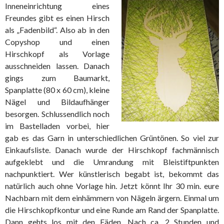
Inneneinrichtung eines
Freundes gibt es einen Hirsch
als „Fadenbild“. Also ab in den
Copyshop und einen
Hirschkopf als Vorlage
ausschneiden lassen. Danach
gings zum Baumarkt,
Spanplatte (80 x 60 cm), kleine
Nägel und Bildaufhänger
besorgen. Schlussendlich noch
im Bastelladen vorbei, hier
gab es das Garn in unterschiedlichen Grüntönen. So viel zur
Einkaufsliste. Danach wurde der Hirschkopf fachmännisch
aufgeklebt und die Umrandung mit Bleistiftpunkten
nachpunktiert. Wer künstlerisch begabt ist, bekommt das
natürlich auch ohne Vorlage hin. Jetzt könnt Ihr 30 min. eure
Nachbarn mit dem einhämmern von Nägeln ärgern. Einmal um
die Hirschkopfkontur und eine Runde am Rand der Spanplatte.
Dann gehts los mit den Fäden. Nach ca. 2 Stunden und